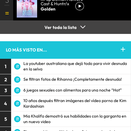
Cast & Huntr/x
Golden
Ver toda la lista
LO MÁS VISTO EN...
La youtuber australiana que dejó todo para vivir desnuda
1
en la selva
2
Se filtran fotos de Rihanna ¡Completamente desnuda!
3
6 juegos sexuales con alimentos para una noche “Hot”
10 años después filtran imágenes del vídeo porno de Kim
4
Kardashian
Mia Khalifa demostró sus habilidades con la garganta en
5
un nuevo video