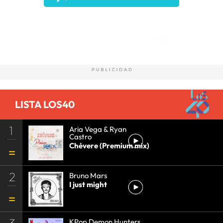
Comentarios
LISTA LOS40
1
Aria Vega & Ryan
Castro
Chévere (Premium mix)
2
Bruno Mars
I just might
3
KPop Demon Hunters