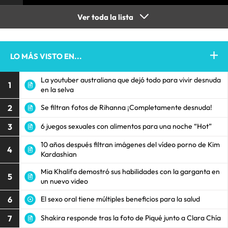
Ver toda la lista
LO MÁS VISTO EN...
La youtuber australiana que dejó todo para vivir desnuda
1
en la selva
2
Se filtran fotos de Rihanna ¡Completamente desnuda!
3
6 juegos sexuales con alimentos para una noche “Hot”
10 años después filtran imágenes del vídeo porno de Kim
4
Kardashian
Mia Khalifa demostró sus habilidades con la garganta en
5
un nuevo video
6
El sexo oral tiene múltiples beneficios para la salud
7
Shakira responde tras la foto de Piqué junto a Clara Chía