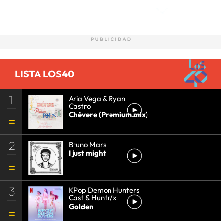
LISTA LOS40
1
Aria Vega & Ryan
Castro
Chévere (Premium mix)
2
Bruno Mars
I just might
3
KPop Demon Hunters
Cast & Huntr/x
Golden