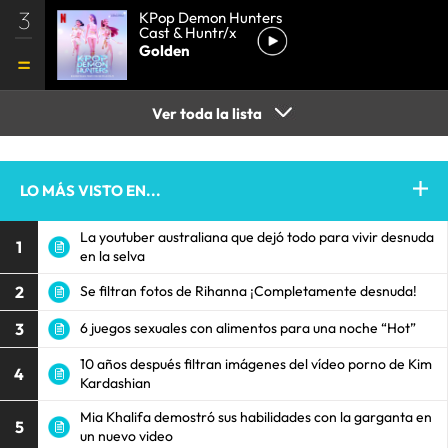
3
KPop Demon Hunters
Cast & Huntr/x
Golden
Ver toda la lista
LO MÁS VISTO EN...
La youtuber australiana que dejó todo para vivir desnuda
1
en la selva
2
Se filtran fotos de Rihanna ¡Completamente desnuda!
3
6 juegos sexuales con alimentos para una noche “Hot”
10 años después filtran imágenes del vídeo porno de Kim
4
Kardashian
Mia Khalifa demostró sus habilidades con la garganta en
5
un nuevo video