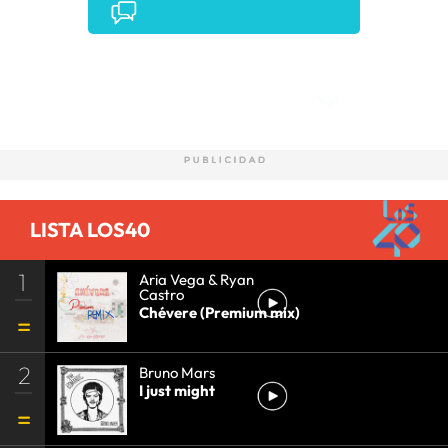
Comentarios
LISTA LOS40
1
Aria Vega & Ryan
Castro
Chévere (Premium mix)
2
Bruno Mars
I just might