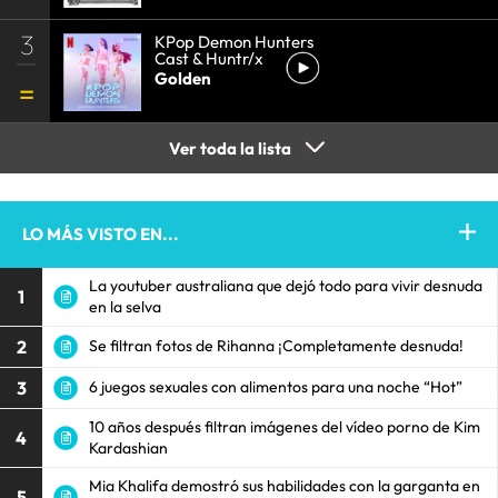
3
KPop Demon Hunters
Cast & Huntr/x
Golden
Ver toda la lista
LO MÁS VISTO EN...
La youtuber australiana que dejó todo para vivir desnuda
1
en la selva
2
Se filtran fotos de Rihanna ¡Completamente desnuda!
3
6 juegos sexuales con alimentos para una noche “Hot”
10 años después filtran imágenes del vídeo porno de Kim
4
Kardashian
Mia Khalifa demostró sus habilidades con la garganta en
5