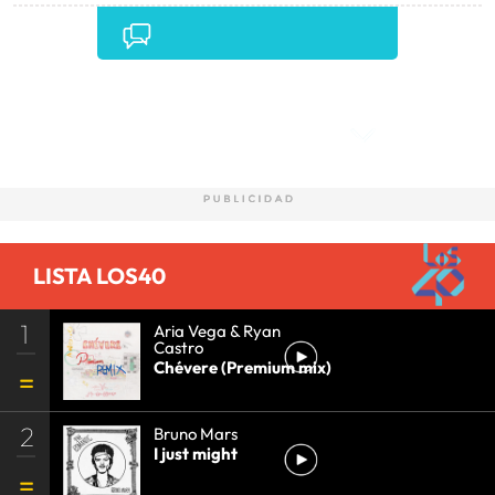
Comentarios
LISTA LOS40
1
Aria Vega & Ryan
Castro
Chévere (Premium mix)
2
Bruno Mars
I just might