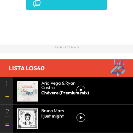
Comentarios
LISTA LOS40
1
Aria Vega & Ryan
Castro
Chévere (Premium mix)
2
Bruno Mars
I just might