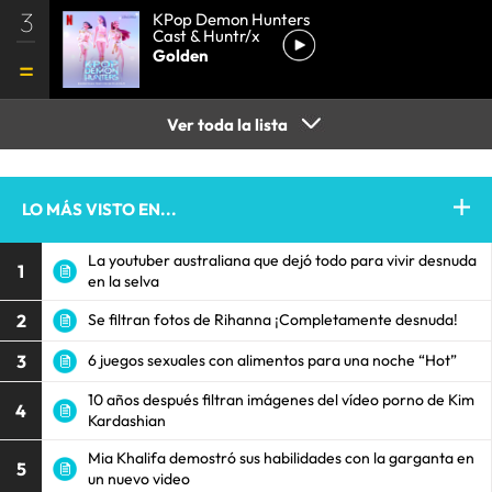
3
KPop Demon Hunters
Cast & Huntr/x
Golden
Ver toda la lista
LO MÁS VISTO EN...
La youtuber australiana que dejó todo para vivir desnuda
1
en la selva
2
Se filtran fotos de Rihanna ¡Completamente desnuda!
3
6 juegos sexuales con alimentos para una noche “Hot”
10 años después filtran imágenes del vídeo porno de Kim
4
Kardashian
Mia Khalifa demostró sus habilidades con la garganta en
5
un nuevo video