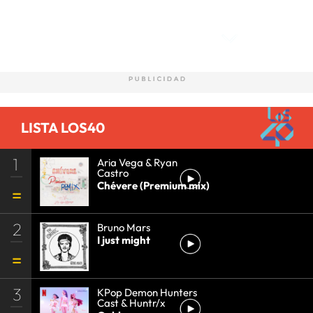
Comentarios
LISTA LOS40
1
Aria Vega & Ryan
Castro
Chévere (Premium mix)
2
Bruno Mars
I just might
3
KPop Demon Hunters
Cast & Huntr/x