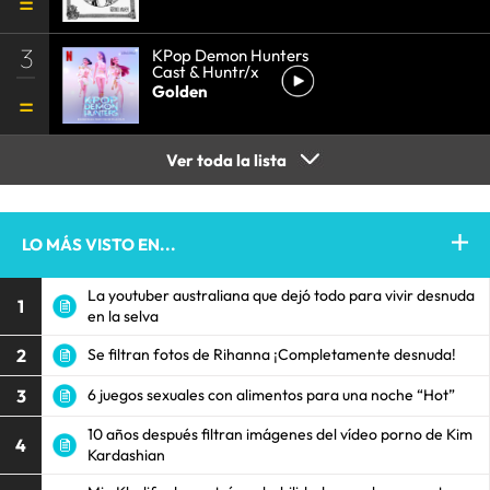
3
KPop Demon Hunters
Cast & Huntr/x
Golden
Ver toda la lista
LO MÁS VISTO EN...
La youtuber australiana que dejó todo para vivir desnuda
1
en la selva
2
Se filtran fotos de Rihanna ¡Completamente desnuda!
3
6 juegos sexuales con alimentos para una noche “Hot”
10 años después filtran imágenes del vídeo porno de Kim
4
Kardashian