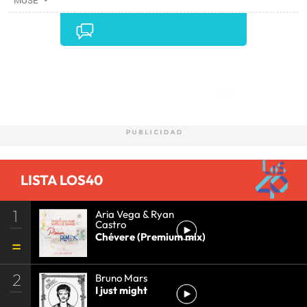
MUSE
Comentarios
LISTA LOS40
1
Aria Vega & Ryan
Castro
Chévere (Premium mix)
2
Bruno Mars
I just might