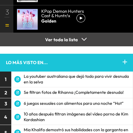
3
KPop Demon Hunters
Cast & Huntr/x
Golden
Ver toda la lista
LO MÁS VISTO EN...
La youtuber australiana que dejó todo para vivir desnuda
1
en la selva
2
Se filtran fotos de Rihanna ¡Completamente desnuda!
3
6 juegos sexuales con alimentos para una noche “Hot”
10 años después filtran imágenes del vídeo porno de Kim
4
Kardashian
Mia Khalifa demostró sus habilidades con la garganta en
5