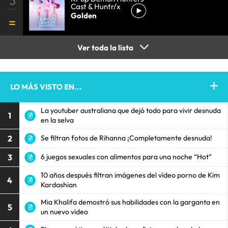
Cast & Huntr/x
Golden
Ver toda la lista
LO MÁS VISTO EN...
La youtuber australiana que dejó todo para vivir desnuda
1
en la selva
2
Se filtran fotos de Rihanna ¡Completamente desnuda!
3
6 juegos sexuales con alimentos para una noche “Hot”
10 años después filtran imágenes del vídeo porno de Kim
4
Kardashian
Mia Khalifa demostró sus habilidades con la garganta en
5
un nuevo video