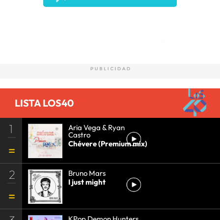
Comentarios
LISTA LOS40
1
Aria Vega & Ryan
Castro
Chévere (Premium mix)
2
Bruno Mars
I just might
3
KPop Demon Hunters