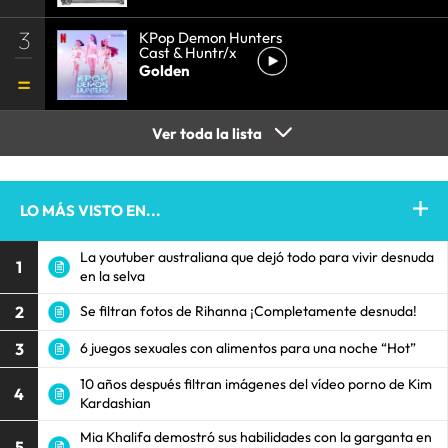
3
KPop Demon Hunters
Cast & Huntr/x
Golden
Ver toda la lista
LO MÁS VISTO EN...
La youtuber australiana que dejó todo para vivir desnuda
1
en la selva
2
Se filtran fotos de Rihanna ¡Completamente desnuda!
3
6 juegos sexuales con alimentos para una noche “Hot”
10 años después filtran imágenes del vídeo porno de Kim
4
Kardashian
Mia Khalifa demostró sus habilidades con la garganta en
5