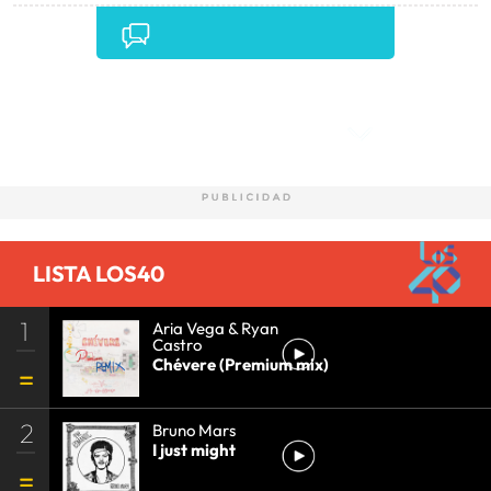
Comentarios
LISTA LOS40
1
Aria Vega & Ryan
Castro
Chévere (Premium mix)
2
Bruno Mars
I just might