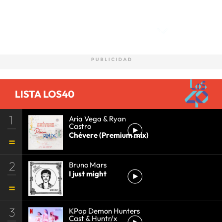
Comentarios
LISTA LOS40
1
Aria Vega & Ryan
Castro
Chévere (Premium mix)
2
Bruno Mars
I just might
3
KPop Demon Hunters
Cast & Huntr/x