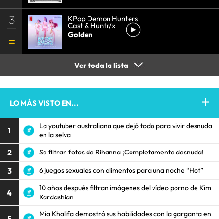
3
KPop Demon Hunters
Cast & Huntr/x
Golden
Ver toda la lista
LO MÁS VISTO EN...
La youtuber australiana que dejó todo para vivir desnuda
1
en la selva
2
Se filtran fotos de Rihanna ¡Completamente desnuda!
3
6 juegos sexuales con alimentos para una noche “Hot”
10 años después filtran imágenes del vídeo porno de Kim
4
Kardashian
Mia Khalifa demostró sus habilidades con la garganta en
5