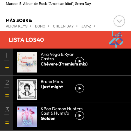
Maroon 5. Album de Rock: "American Idiot", Green Day.
MÁS SOBRE:
ALICIA KEYS
•
BONO
•
GREEN DAY
•
JAY-Z
•
KANYE WEST
•
LIL JON
•
LUDACRIS
•
MAROON 5
LISTA LOS40
•
PRINCE
•
SIA
•
BLACK EYED PEAS
•
U2
•
USHER
•
1
Aria Vega & Ryan
Castro
Chévere (Premium mix)
2
Bruno Mars
I just might
3
KPop Demon Hunters
Cast & Huntr/x
Golden