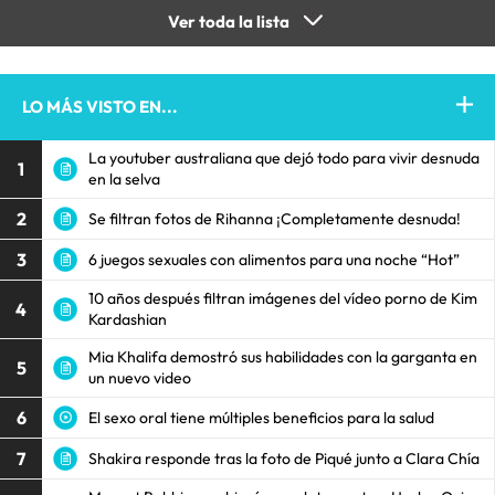
Ver toda la lista
LO MÁS VISTO EN...
La youtuber australiana que dejó todo para vivir desnuda
1
en la selva
2
Se filtran fotos de Rihanna ¡Completamente desnuda!
3
6 juegos sexuales con alimentos para una noche “Hot”
10 años después filtran imágenes del vídeo porno de Kim
4
Kardashian
Mia Khalifa demostró sus habilidades con la garganta en
5
un nuevo video
6
El sexo oral tiene múltiples beneficios para la salud
7
Shakira responde tras la foto de Piqué junto a Clara Chía