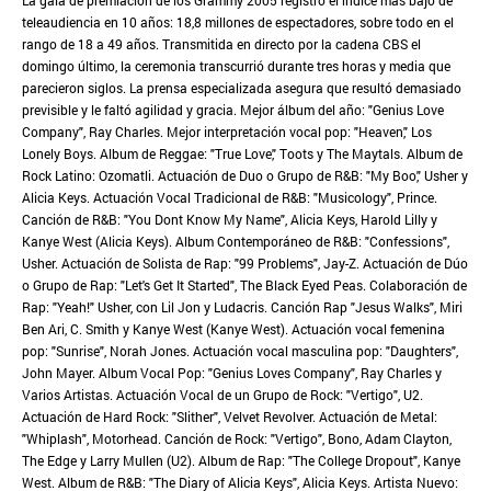
La gala de premiación de los Grammy 2005 registró el índice más bajo de
teleaudiencia en 10 años: 18,8 millones de espectadores, sobre todo en el
rango de 18 a 49 años. Transmitida en directo por la cadena CBS el
domingo último, la ceremonia transcurrió durante tres horas y media que
parecieron siglos. La prensa especializada asegura que resultó demasiado
previsible y le faltó agilidad y gracia. Mejor álbum del año: "Genius Love
Company", Ray Charles. Mejor interpretación vocal pop: "Heaven," Los
Lonely Boys. Album de Reggae: "True Love," Toots y The Maytals. Album de
Rock Latino: Ozomatli. Actuación de Duo o Grupo de R&B: "My Boo," Usher y
Alicia Keys. Actuación Vocal Tradicional de R&B: "Musicology", Prince.
Canción de R&B: "You Dont Know My Name", Alicia Keys, Harold Lilly y
Kanye West (Alicia Keys). Album Contemporáneo de R&B: "Confessions",
Usher. Actuación de Solista de Rap: "99 Problems", Jay-Z. Actuación de Dúo
o Grupo de Rap: "Let's Get It Started", The Black Eyed Peas. Colaboración de
Rap: "Yeah!" Usher, con Lil Jon y Ludacris. Canción Rap "Jesus Walks", Miri
Ben Ari, C. Smith y Kanye West (Kanye West). Actuación vocal femenina
pop: "Sunrise", Norah Jones. Actuación vocal masculina pop: "Daughters",
John Mayer. Album Vocal Pop: "Genius Loves Company", Ray Charles y
Varios Artistas. Actuación Vocal de un Grupo de Rock: "Vertigo", U2.
Actuación de Hard Rock: "Slither", Velvet Revolver. Actuación de Metal:
"Whiplash", Motorhead. Canción de Rock: "Vertigo", Bono, Adam Clayton,
The Edge y Larry Mullen (U2). Album de Rap: "The College Dropout", Kanye
West. Album de R&B: "The Diary of Alicia Keys", Alicia Keys. Artista Nuevo: