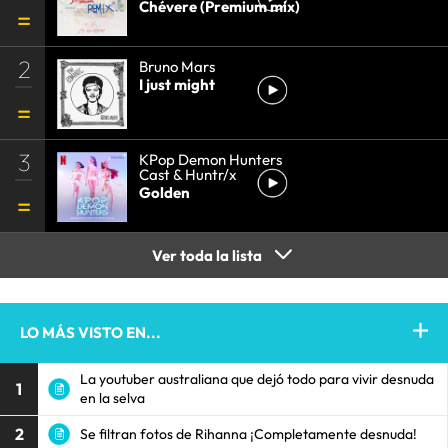
Chévere (Premium mix)
2
Bruno Mars
I just might
3
KPop Demon Hunters
Cast & Huntr/x
Golden
Ver toda la lista
LO MÁS VISTO EN...
La youtuber australiana que dejó todo para vivir desnuda
1
en la selva
2
Se filtran fotos de Rihanna ¡Completamente desnuda!