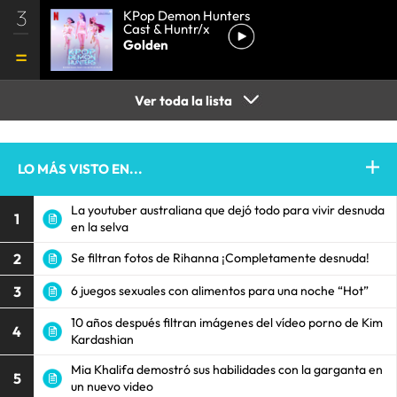
3
KPop Demon Hunters
Cast & Huntr/x
Golden
Ver toda la lista
LO MÁS VISTO EN...
La youtuber australiana que dejó todo para vivir desnuda
1
en la selva
2
Se filtran fotos de Rihanna ¡Completamente desnuda!
3
6 juegos sexuales con alimentos para una noche “Hot”
10 años después filtran imágenes del vídeo porno de Kim
4
Kardashian
Mia Khalifa demostró sus habilidades con la garganta en
5
un nuevo video