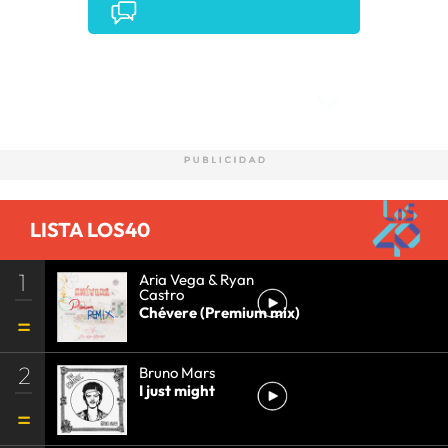
Comentarios
LISTA LOS40
1
Aria Vega & Ryan
Castro
Chévere (Premium mix)
2
Bruno Mars
I just might