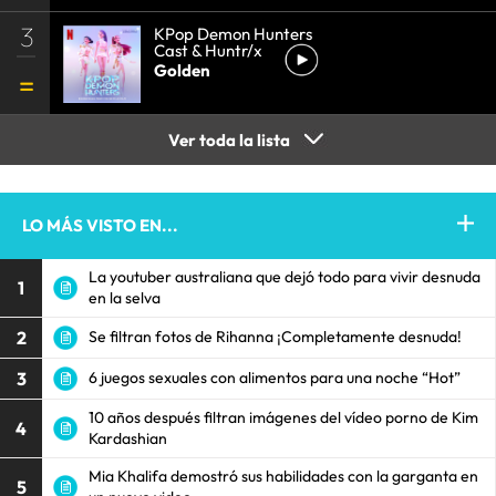
3
KPop Demon Hunters
Cast & Huntr/x
Golden
Ver toda la lista
LO MÁS VISTO EN...
La youtuber australiana que dejó todo para vivir desnuda
1
en la selva
2
Se filtran fotos de Rihanna ¡Completamente desnuda!
3
6 juegos sexuales con alimentos para una noche “Hot”
10 años después filtran imágenes del vídeo porno de Kim
4
Kardashian
Mia Khalifa demostró sus habilidades con la garganta en
5