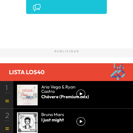
Comentarios
LISTA LOS40
1
Aria Vega & Ryan
Castro
Chévere (Premium mix)
2
Bruno Mars
I just might