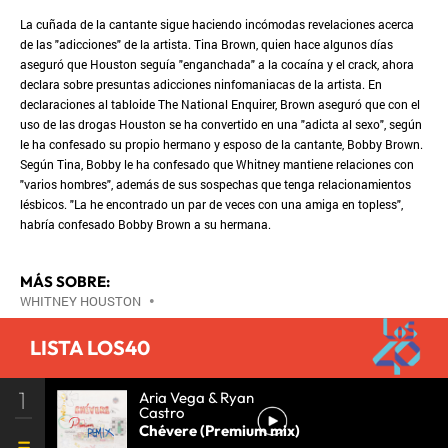
La cuñada de la cantante sigue haciendo incómodas revelaciones acerca
de las "adicciones" de la artista. Tina Brown, quien hace algunos días
aseguró que Houston seguía "enganchada" a la cocaína y el crack, ahora
declara sobre presuntas adicciones ninfomaniacas de la artista. En
declaraciones al tabloide The National Enquirer, Brown aseguró que con el
uso de las drogas Houston se ha convertido en una "adicta al sexo", según
le ha confesado su propio hermano y esposo de la cantante, Bobby Brown.
Según Tina, Bobby le ha confesado que Whitney mantiene relaciones con
"varios hombres", además de sus sospechas que tenga relacionamientos
lésbicos. "La he encontrado un par de veces con una amiga en topless",
habría confesado Bobby Brown a su hermana.
MÁS SOBRE:
WHITNEY HOUSTON
•
LISTA LOS40
1
Aria Vega & Ryan
Castro
Chévere (Premium mix)