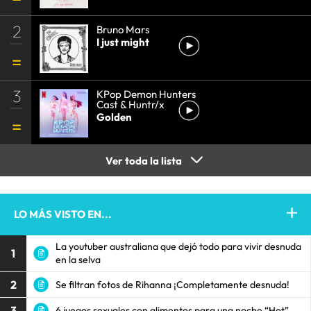
2
Bruno Mars
I just might
3
KPop Demon Hunters
Cast & Huntr/x
Golden
Ver toda la lista
LO MÁS VISTO EN...
La youtuber australiana que dejó todo para vivir desnuda
1
en la selva
2
Se filtran fotos de Rihanna ¡Completamente desnuda!
3
6 juegos sexuales con alimentos para una noche “Hot”