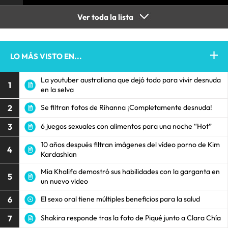
Ver toda la lista
LO MÁS VISTO EN...
La youtuber australiana que dejó todo para vivir desnuda
1
en la selva
2
Se filtran fotos de Rihanna ¡Completamente desnuda!
3
6 juegos sexuales con alimentos para una noche “Hot”
10 años después filtran imágenes del vídeo porno de Kim
4
Kardashian
Mia Khalifa demostró sus habilidades con la garganta en
5
un nuevo video
6
El sexo oral tiene múltiples beneficios para la salud
7
Shakira responde tras la foto de Piqué junto a Clara Chía