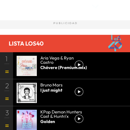
LISTA LOS40
1
Aria Vega & Ryan
Castro
Chévere (Premium mix)
2
Bruno Mars
I just might
3
KPop Demon Hunters
Cast & Huntr/x
Golden