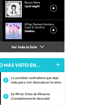
Bruno Mars
I just might
KPop Demon Hunters
Cast & Huntr/x
Golden
Ver toda la lista
O MÁS VISTO EN...
La youtuber australiana que dejó
todo para vivir desnuda en la selva
Se filtran fotos de Rihanna
¡Completamente desnuda!