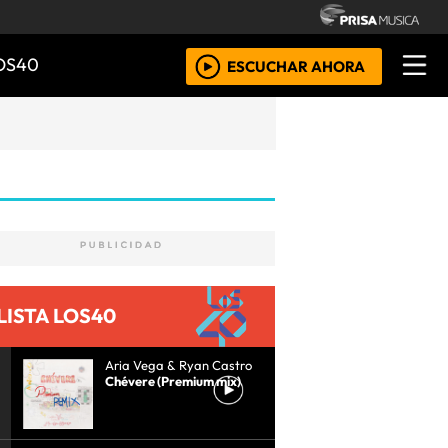
OS40
ESCUCHAR AHORA
LISTA LOS40
Aria Vega & Ryan Castro
Chévere (Premium mix)