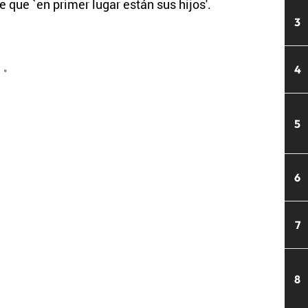
e que `en primer lugar están sus hijos'.
3
4
•
5
6
7
8