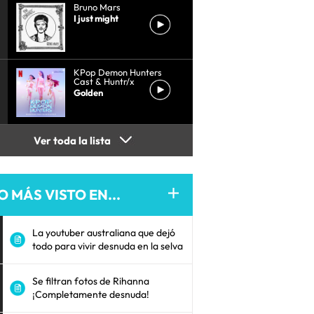
Bruno Mars
I just might
KPop Demon Hunters
Cast & Huntr/x
Golden
Ver toda la lista
O MÁS VISTO EN...
La youtuber australiana que dejó
todo para vivir desnuda en la selva
Se filtran fotos de Rihanna
¡Completamente desnuda!