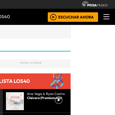
OS40
ESCUCHAR AHORA
LISTA LOS40
Aria Vega & Ryan Castro
Chévere (Premium mix)