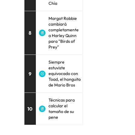
Chía
Margot Robbie
cambiará
completamente
8
a Harley Quinn
para "Birds of
Prey"
Siempre
estuviste
9
equivocado con
Toad, el honguito
de Mario Bros
Técnicas para
calcular el
10
tamaño de su
pene