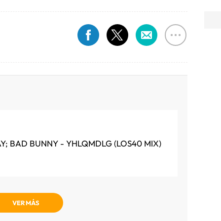
AY; BAD BUNNY - YHLQMDLG (LOS40 MIX)
VER MÁS