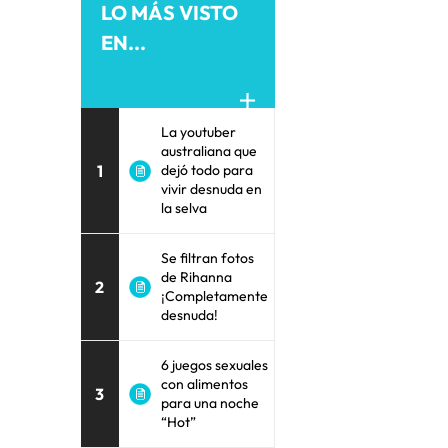
LO MÁS VISTO
EN...
La youtuber
australiana que
1
dejó todo para
vivir desnuda en
la selva
Se filtran fotos
de Rihanna
2
¡Completamente
desnuda!
6 juegos sexuales
con alimentos
3
para una noche
“Hot”