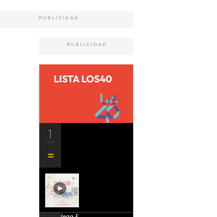
LISTA LOS40
1
Aria Vega &