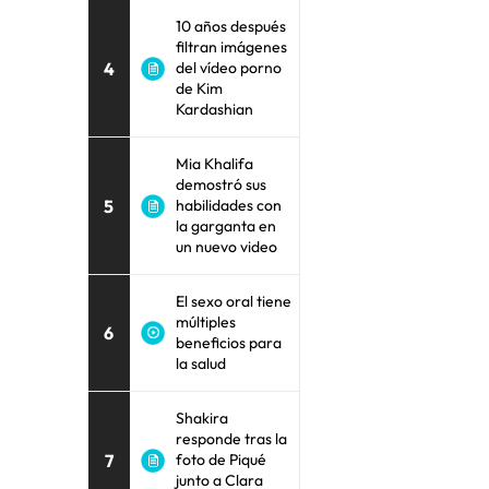
10 años después
filtran imágenes
4
del vídeo porno
de Kim
Kardashian
Mia Khalifa
demostró sus
5
habilidades con
la garganta en
un nuevo video
El sexo oral tiene
múltiples
6
beneficios para
la salud
Shakira
responde tras la
7
foto de Piqué
junto a Clara