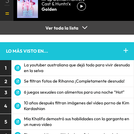
Cast & Huntr/x
Golden
Ver toda la lista
LO MÁS VISTO EN...
La youtuber australiana que dejó todo para vivir desnuda
1
en la selva
2
Se filtran fotos de Rihanna ¡Completamente desnuda!
3
6 juegos sexuales con alimentos para una noche “Hot”
10 años después filtran imágenes del vídeo porno de Kim
4
Kardashian
Mia Khalifa demostró sus habilidades con la garganta en
5
un nuevo video