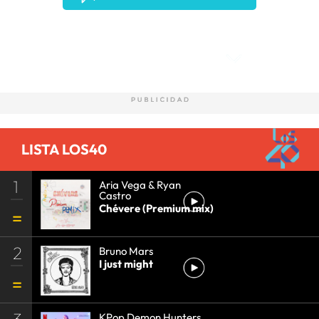
Comentarios
LISTA LOS40
1
Aria Vega & Ryan
Castro
Chévere (Premium mix)
2
Bruno Mars
I just might
3
KPop Demon Hunters