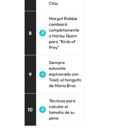
Chía
Margot Robbie
cambiará
completamente
8
a Harley Quinn
para "Birds of
Prey"
Siempre
estuviste
9
equivocado con
Toad, el honguito
de Mario Bros
Técnicas para
calcular el
10
tamaño de su
pene