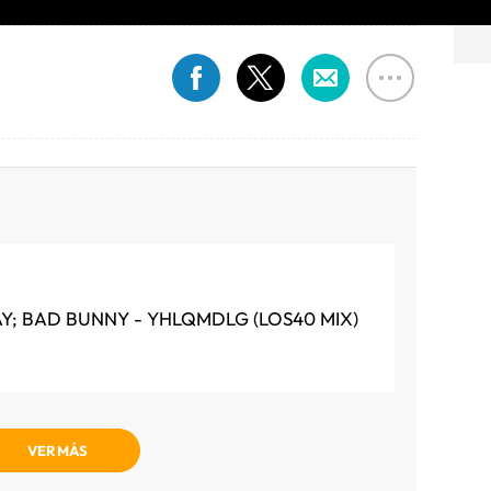
AY; BAD BUNNY - YHLQMDLG (LOS40 MIX)
VER MÁS