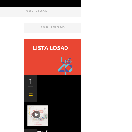
LISTA LOS40
1
Aria Vega &