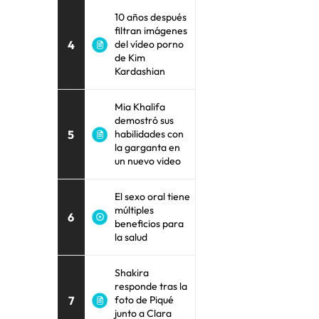
10 años después
filtran imágenes
4
del vídeo porno
de Kim
Kardashian
Mia Khalifa
demostró sus
5
habilidades con
la garganta en
un nuevo video
El sexo oral tiene
múltiples
6
beneficios para
la salud
Shakira
responde tras la
7
foto de Piqué
junto a Clara