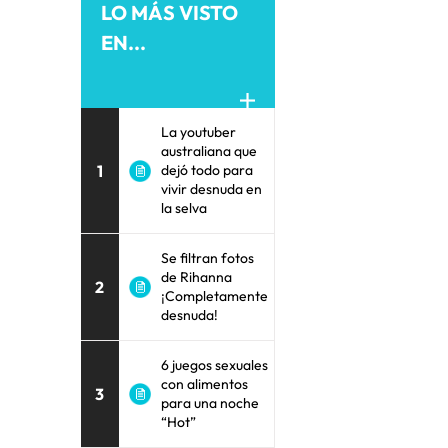
LO MÁS VISTO
EN...
La youtuber
australiana que
1
dejó todo para
vivir desnuda en
la selva
Se filtran fotos
de Rihanna
2
¡Completamente
desnuda!
6 juegos sexuales
con alimentos
3
para una noche
“Hot”