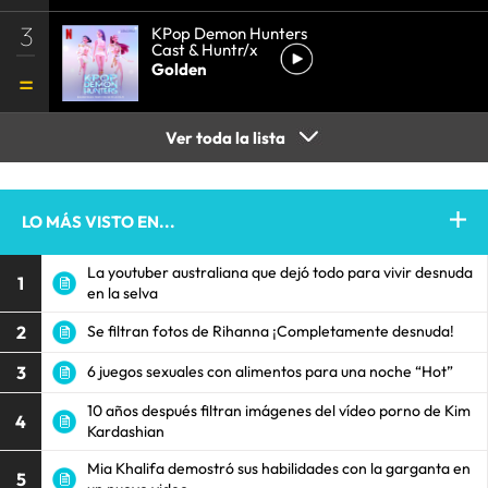
3
KPop Demon Hunters
Cast & Huntr/x
Golden
Ver toda la lista
LO MÁS VISTO EN...
La youtuber australiana que dejó todo para vivir desnuda
1
en la selva
2
Se filtran fotos de Rihanna ¡Completamente desnuda!
3
6 juegos sexuales con alimentos para una noche “Hot”
10 años después filtran imágenes del vídeo porno de Kim
4
Kardashian
Mia Khalifa demostró sus habilidades con la garganta en
5