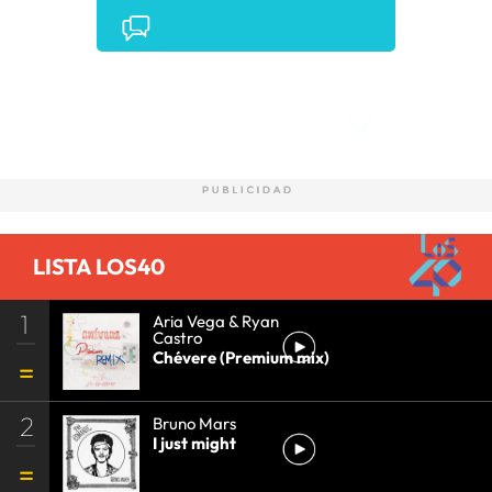
Comentarios
LISTA LOS40
1
Aria Vega & Ryan
Castro
Chévere (Premium mix)
2
Bruno Mars
I just might