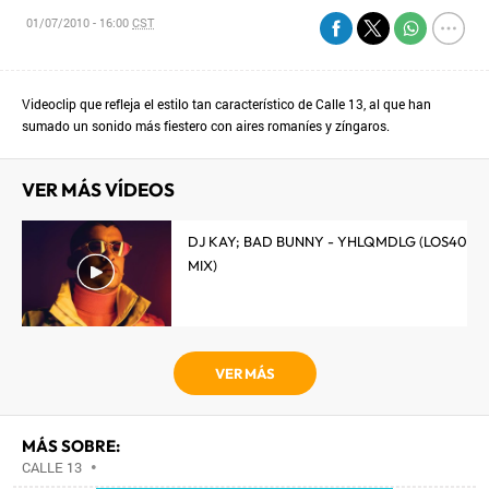
01/07/2010 - 16:00
CST
Videoclip que refleja el estilo tan característico de Calle 13, al que han
sumado un sonido más fiestero con aires romaníes y zíngaros.
VER MÁS VÍDEOS
DJ KAY; BAD BUNNY - YHLQMDLG (LOS40
MIX)
VER MÁS
MÁS SOBRE:
CALLE 13
•