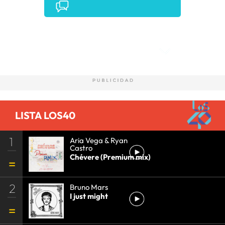
Comentarios
LISTA LOS40
1
Aria Vega & Ryan
Castro
Chévere (Premium mix)
2
Bruno Mars
I just might