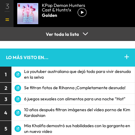
3
KPop Demon Hunters
Cast & Huntr/x
Golden
Ver toda la lista
LO MÁS VISTO EN...
La youtuber australiana que dejó todo para vivir desnuda
1
en la selva
2
Se filtran fotos de Rihanna ¡Completamente desnuda!
3
6 juegos sexuales con alimentos para una noche “Hot”
10 años después filtran imágenes del vídeo porno de Kim
4
Kardashian
Mia Khalifa demostró sus habilidades con la garganta en
5
un nuevo video