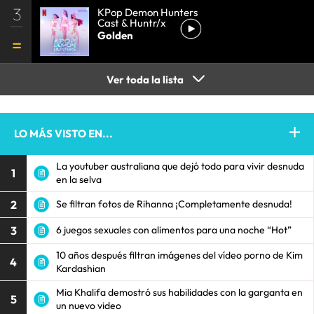
3
KPop Demon Hunters
Cast & Huntr/x
Golden
Ver toda la lista
LO MÁS VISTO EN...
La youtuber australiana que dejó todo para vivir desnuda
1
en la selva
2
Se filtran fotos de Rihanna ¡Completamente desnuda!
3
6 juegos sexuales con alimentos para una noche “Hot”
10 años después filtran imágenes del vídeo porno de Kim
4
Kardashian
Mia Khalifa demostró sus habilidades con la garganta en
5
un nuevo video