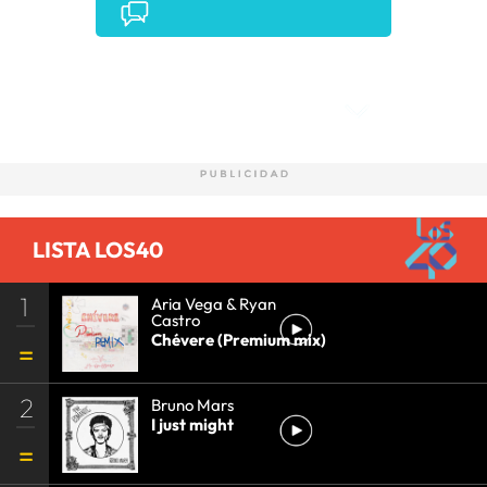
Comentarios
LISTA LOS40
1
Aria Vega & Ryan
Castro
Chévere (Premium mix)
2
Bruno Mars
I just might