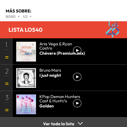
MÁS SOBRE:
BONO
•
U2
•
LISTA LOS40
1
Aria Vega & Ryan
Castro
Chévere (Premium mix)
2
Bruno Mars
I just might
3
KPop Demon Hunters
Cast & Huntr/x
Golden
Ver toda la lista