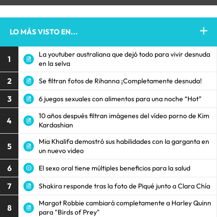
LO MÁS VISTO EN...
La youtuber australiana que dejó todo para vivir desnuda
1
en la selva
2
Se filtran fotos de Rihanna ¡Completamente desnuda!
3
6 juegos sexuales con alimentos para una noche “Hot”
10 años después filtran imágenes del vídeo porno de Kim
4
Kardashian
Mia Khalifa demostró sus habilidades con la garganta en
5
un nuevo video
6
El sexo oral tiene múltiples beneficios para la salud
7
Shakira responde tras la foto de Piqué junto a Clara Chía
Margot Robbie cambiará completamente a Harley Quinn
8
para "Birds of Prey"