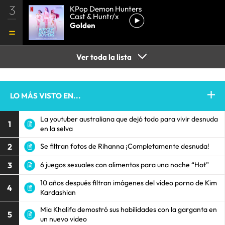
3
KPop Demon Hunters
Cast & Huntr/x
Golden
Ver toda la lista
LO MÁS VISTO EN...
La youtuber australiana que dejó todo para vivir desnuda
1
en la selva
2
Se filtran fotos de Rihanna ¡Completamente desnuda!
3
6 juegos sexuales con alimentos para una noche “Hot”
10 años después filtran imágenes del vídeo porno de Kim
4
Kardashian
Mia Khalifa demostró sus habilidades con la garganta en
5
un nuevo video