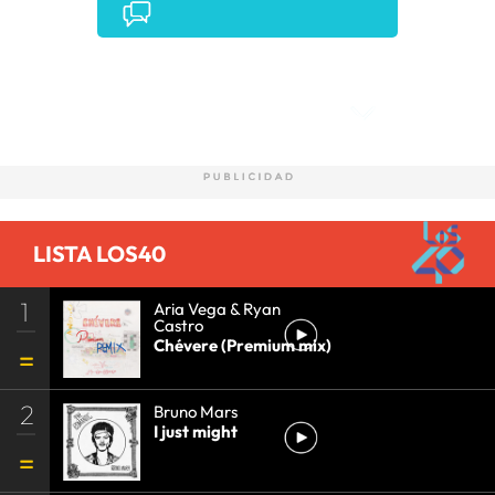
Comentarios
LISTA LOS40
1
Aria Vega & Ryan
Castro
Chévere (Premium mix)
2
Bruno Mars
I just might