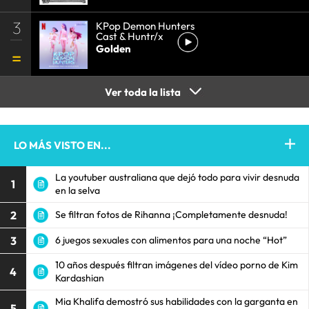
3
KPop Demon Hunters
Cast & Huntr/x
Golden
Ver toda la lista
LO MÁS VISTO EN...
La youtuber australiana que dejó todo para vivir desnuda
1
en la selva
2
Se filtran fotos de Rihanna ¡Completamente desnuda!
3
6 juegos sexuales con alimentos para una noche “Hot”
10 años después filtran imágenes del vídeo porno de Kim
4
Kardashian
Mia Khalifa demostró sus habilidades con la garganta en
5