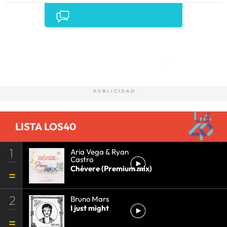
Comentarios
LISTA LOS40
1
Aria Vega & Ryan
Castro
Chévere (Premium mix)
2
Bruno Mars
I just might