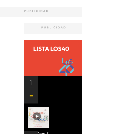
LISTA LOS40
1
Aria Vega &