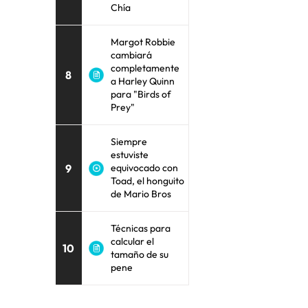
Chía
Margot Robbie
cambiará
completamente
8
a Harley Quinn
para "Birds of
Prey"
Siempre
estuviste
9
equivocado con
Toad, el honguito
de Mario Bros
Técnicas para
calcular el
10
tamaño de su
pene