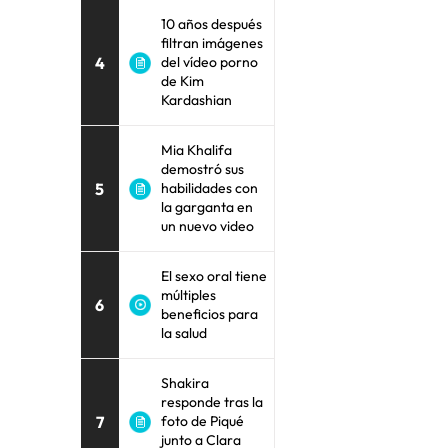
10 años después
filtran imágenes
4
del vídeo porno
de Kim
Kardashian
Mia Khalifa
demostró sus
5
habilidades con
la garganta en
un nuevo video
El sexo oral tiene
múltiples
6
beneficios para
la salud
Shakira
responde tras la
7
foto de Piqué
junto a Clara