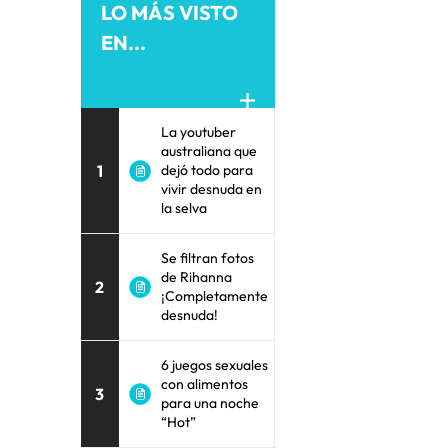
LO MÁS VISTO
EN...
La youtuber
australiana que
1
dejó todo para
vivir desnuda en
la selva
Se filtran fotos
de Rihanna
2
¡Completamente
desnuda!
6 juegos sexuales
con alimentos
3
para una noche
“Hot”