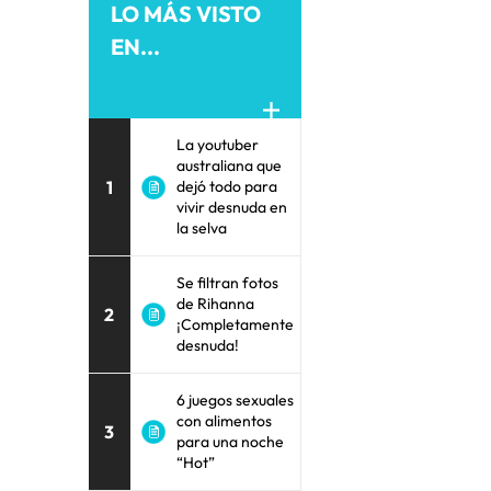
LO MÁS VISTO
EN...
La youtuber
australiana que
1
dejó todo para
vivir desnuda en
la selva
Se filtran fotos
de Rihanna
2
¡Completamente
desnuda!
6 juegos sexuales
con alimentos
3
para una noche
“Hot”