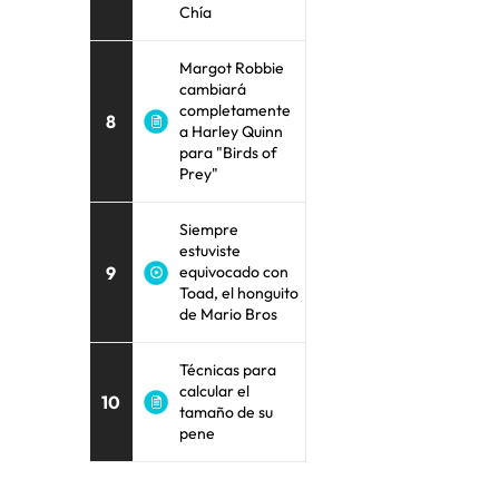
Chía
Margot Robbie
cambiará
completamente
8
a Harley Quinn
para "Birds of
Prey"
Siempre
estuviste
9
equivocado con
Toad, el honguito
de Mario Bros
Técnicas para
calcular el
10
tamaño de su
pene