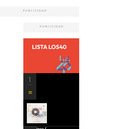
LISTA LOS40
1
Aria Vega &