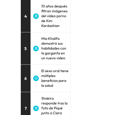
10 años después
filtran imágenes
4
del vídeo porno
de Kim
Kardashian
Mia Khalifa
demostró sus
5
habilidades con
la garganta en
un nuevo video
El sexo oral tiene
múltiples
6
beneficios para
la salud
Shakira
responde tras la
7
foto de Piqué
junto a Clara