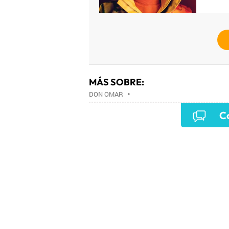
MÁS SOBRE:
DON OMAR
•
Co