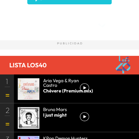
Comentarios
LISTA LOS40
1
Aria Vega & Ryan
Castro
Chévere (Premium mix)
2
Bruno Mars
I just might
3
KPop Demon Hunters