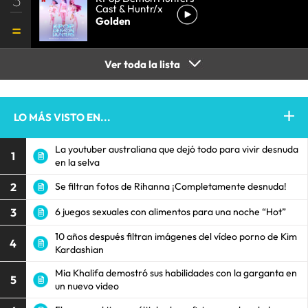
Cast & Huntr/x
Golden
Ver toda la lista
LO MÁS VISTO EN...
La youtuber australiana que dejó todo para vivir desnuda
1
en la selva
2
Se filtran fotos de Rihanna ¡Completamente desnuda!
3
6 juegos sexuales con alimentos para una noche “Hot”
10 años después filtran imágenes del vídeo porno de Kim
4
Kardashian
Mia Khalifa demostró sus habilidades con la garganta en
5
un nuevo video