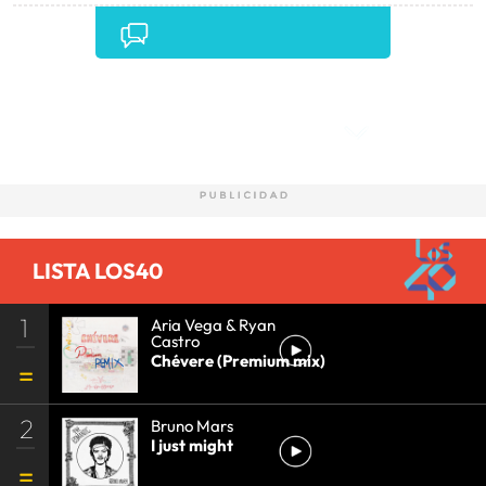
Comentarios
LISTA LOS40
1
Aria Vega & Ryan
Castro
Chévere (Premium mix)
2
Bruno Mars
I just might