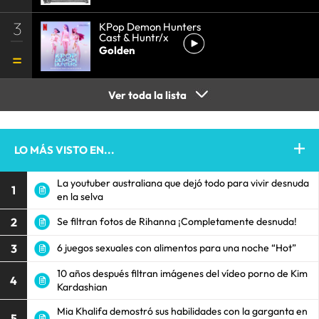
3
KPop Demon Hunters
Cast & Huntr/x
Golden
Ver toda la lista
LO MÁS VISTO EN...
La youtuber australiana que dejó todo para vivir desnuda
1
en la selva
2
Se filtran fotos de Rihanna ¡Completamente desnuda!
3
6 juegos sexuales con alimentos para una noche “Hot”
10 años después filtran imágenes del vídeo porno de Kim
4
Kardashian
Mia Khalifa demostró sus habilidades con la garganta en
5