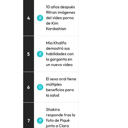
10 años después
filtran imágenes
4
del vídeo porno
de Kim
Kardashian
Mia Khalifa
demostró sus
5
habilidades con
la garganta en
un nuevo video
El sexo oral tiene
múltiples
6
beneficios para
la salud
Shakira
responde tras la
7
foto de Piqué
junto a Clara