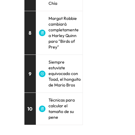
Chía
Margot Robbie
cambiará
completamente
8
a Harley Quinn
para "Birds of
Prey"
Siempre
estuviste
9
equivocado con
Toad, el honguito
de Mario Bros
Técnicas para
calcular el
10
tamaño de su
pene