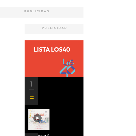
LISTA LOS40
1
Aria Vega &