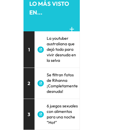
LO MÁS VISTO
EN...
La youtuber
australiana que
1
dejó todo para
vivir desnuda en
la selva
Se filtran fotos
de Rihanna
2
¡Completamente
desnuda!
6 juegos sexuales
con alimentos
3
para una noche
“Hot”