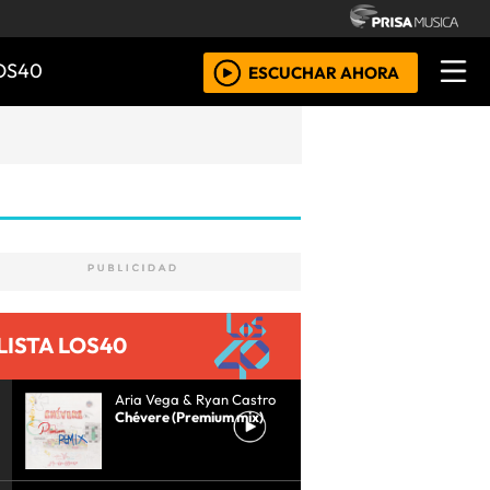
OS40
ESCUCHAR AHORA
LISTA LOS40
Aria Vega & Ryan Castro
Chévere (Premium mix)