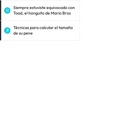
Siempre estuviste equivocado con
Toad, el honguito de Mario Bros
Técnicas para calcular el tamaño
de su pene