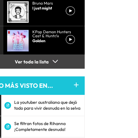
Bruno Mars
I just might
KPop Demon Hunters
Cast & Huntr/x
Golden
Ver toda la lista
O MÁS VISTO EN...
La youtuber australiana que dejó
todo para vivir desnuda en la selva
Se filtran fotos de Rihanna
¡Completamente desnuda!