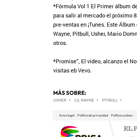
*Fórmula Vol 1 El Primer álbum d
para salir al mercado el próximo 
pre-ventas en ¡Tunes. Este Álbum c
Wayne, Pitbull, Usher, Mario Dom
otros.
*Promise”, El video, alcanzo el No
visitas eb Vevo.
MÁS SOBRE:
USHER
•
LIL WAYNE
•
PITBULL
•
Aviso legal
Política de privacidad
Política cookies