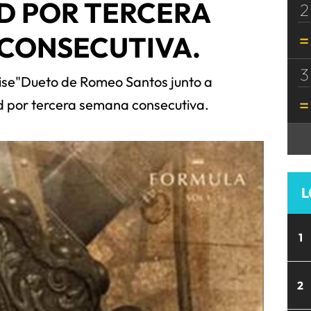
D POR TERCERA
2
CONSECUTIVA.
3
mise"Dueto de Romeo Santos junto a
rd por tercera semana consecutiva.
L
1
2