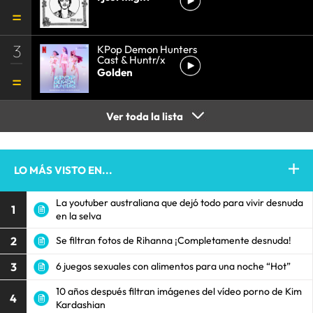
3
KPop Demon Hunters
Cast & Huntr/x
Golden
Ver toda la lista
LO MÁS VISTO EN...
La youtuber australiana que dejó todo para vivir desnuda
1
en la selva
2
Se filtran fotos de Rihanna ¡Completamente desnuda!
3
6 juegos sexuales con alimentos para una noche “Hot”
10 años después filtran imágenes del vídeo porno de Kim
4
Kardashian