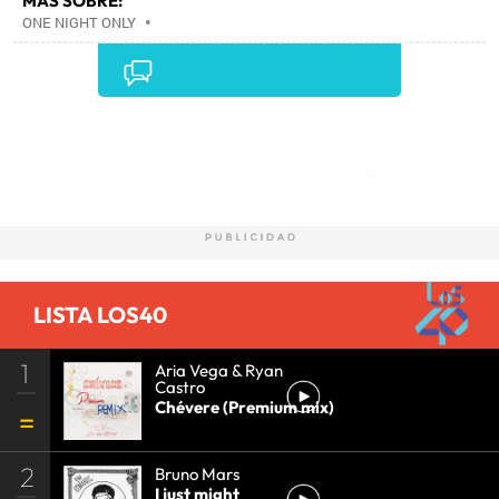
MÁS SOBRE:
ONE NIGHT ONLY
•
Comentarios
LISTA LOS40
1
Aria Vega & Ryan
Castro
Chévere (Premium mix)
2
Bruno Mars
I just might