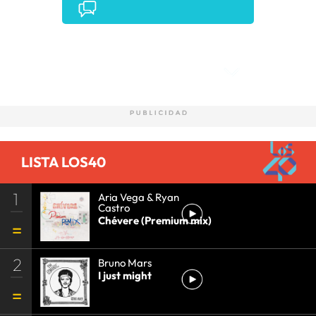
Comentarios
LISTA LOS40
1
Aria Vega & Ryan
Castro
Chévere (Premium mix)
2
Bruno Mars
I just might