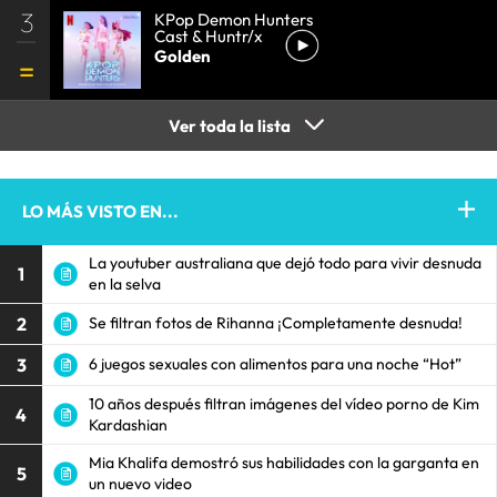
3
KPop Demon Hunters
Cast & Huntr/x
Golden
Ver toda la lista
LO MÁS VISTO EN...
La youtuber australiana que dejó todo para vivir desnuda
1
en la selva
2
Se filtran fotos de Rihanna ¡Completamente desnuda!
3
6 juegos sexuales con alimentos para una noche “Hot”
10 años después filtran imágenes del vídeo porno de Kim
4
Kardashian
Mia Khalifa demostró sus habilidades con la garganta en
5
un nuevo video