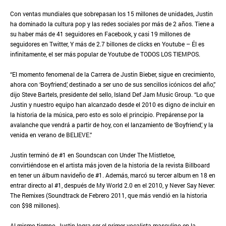
Con ventas mundiales que sobrepasan los 15 millones de unidades, Justin
ha dominado la cultura pop y las redes sociales por más de 2 años. Tiene a
su haber más de 41 seguidores en Facebook, y casi 19 millones de
seguidores en Twitter, Y más de 2.7 billones de clicks en Youtube – Él es
infinitamente, el ser más popular de Youtube de TODOS LOS TIEMPOS.
“El momento fenomenal de la Carrera de Justin Bieber, sigue en crecimiento,
ahora con ‘Boyfriend,’ destinado a ser uno de sus sencillos icónicos del año,”
dijo Steve Bartels, presidente del sello, Island Def Jam Music Group. “Lo que
Justin y nuestro equipo han alcanzado desde el 2010 es digno de incluir en
la historia de la música, pero esto es solo el principio. Prepárense por la
avalanche que vendrá a partir de hoy, con el lanzamiento de ‘Boyfriend,’ y la
venida en verano de BELIEVE.”
Justin terminó de #1 en Soundscan con Under The Mistletoe,
convirtiéndose en el artista más joven de la historia de la revista Billboard
en tener un álbum navideño de #1. Además, marcó su tercer album en 18 en
entrar directo al #1, después de My World 2.0 en el 2010, y Never Say Never:
The Remixes (Soundtrack de Febrero 2011, que más vendió en la historia
con $98 millones).
Al mismo tiempo, Justin logra ser el primer vocalista masculino en la