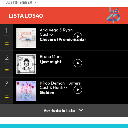
JUSTIN BIEBER
•
LISTA LOS40
1
Aria Vega & Ryan
Castro
Chévere (Premium mix)
2
Bruno Mars
I just might
3
KPop Demon Hunters
Cast & Huntr/x
Golden
Ver toda la lista