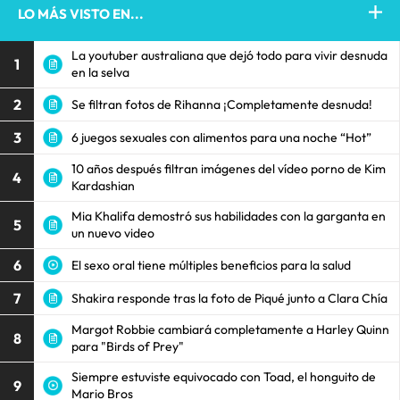
LO MÁS VISTO EN...
La youtuber australiana que dejó todo para vivir desnuda
1
en la selva
2
Se filtran fotos de Rihanna ¡Completamente desnuda!
3
6 juegos sexuales con alimentos para una noche “Hot”
10 años después filtran imágenes del vídeo porno de Kim
4
Kardashian
Mia Khalifa demostró sus habilidades con la garganta en
5
un nuevo video
6
El sexo oral tiene múltiples beneficios para la salud
7
Shakira responde tras la foto de Piqué junto a Clara Chía
Margot Robbie cambiará completamente a Harley Quinn
8
para "Birds of Prey"
Siempre estuviste equivocado con Toad, el honguito de
9
Mario Bros