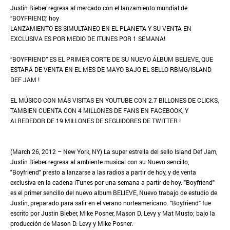
Justin Bieber regresa al mercado con el lanzamiento mundial de
“BOYFRIEND,” hoy
LANZAMIENTO ES SIMULTÁNEO EN EL PLANETA Y SU VENTA EN
EXCLUSIVA ES POR MEDIO DE ITUNES POR 1 SEMANA!
“BOYFRIEND” ES EL PRIMER CORTE DE SU NUEVO ÁLBUM BELIEVE, QUE
ESTARÁ DE VENTA EN EL MES DE MAYO BAJO EL SELLO RBMG/ISLAND
DEF JAM !
EL MÚSICO CON MÁS VISITAS EN YOUTUBE CON 2.7 BILLONES DE CLICKS,
TAMBIEN CUENTA CON 4 MILLONES DE FANS EN FACEBOOK, Y
ALREDEDOR DE 19 MILLONES DE SEGUIDORES DE TWITTER !
(March 26, 2012 – New York, NY) La super estrella del sello Island Def Jam,
Justin Bieber regresa al ambiente musical con su Nuevo sencillo,
"Boyfriend" presto a lanzarse a las radios a partir de hoy, y de venta
exclusiva en la cadena iTunes por una semana a partir de hoy. "Boyfriend"
es el primer sencillo del nuevo album BELIEVE, Nuevo trabajo de estudio de
Justin, preparado para salir en el verano norteamericano. "Boyfriend" fue
escrito por Justin Bieber, Mike Posner, Mason D. Levy y Mat Musto; bajo la
producción de Mason D. Levy y Mike Posner.