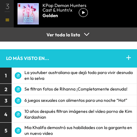
3
KPop Demon Hunters
Cast & Huntr/x
Golden
Ver toda la lista
LO MÁS VISTO EN...
La youtuber australiana que dejó todo para vivir desnuda
1
en la selva
2
Se filtran fotos de Rihanna ¡Completamente desnuda!
3
6 juegos sexuales con alimentos para una noche “Hot”
10 años después filtran imágenes del vídeo porno de Kim
4
Kardashian
Mia Khalifa demostró sus habilidades con la garganta en
5
un nuevo video