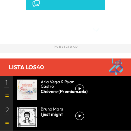
Comentarios
LISTA LOS40
1
Aria Vega & Ryan
Castro
Chévere (Premium mix)
2
Bruno Mars
I just might