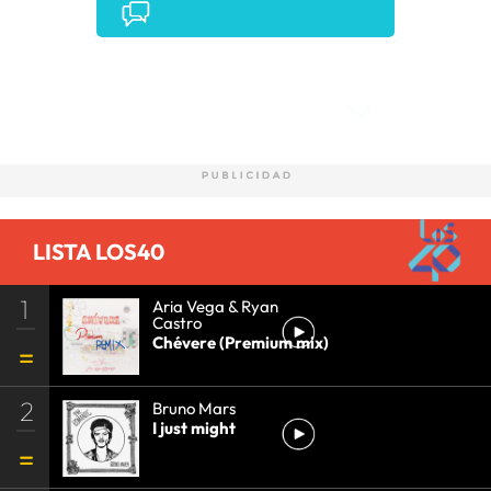
Comentarios
LISTA LOS40
1
Aria Vega & Ryan
Castro
Chévere (Premium mix)
2
Bruno Mars
I just might