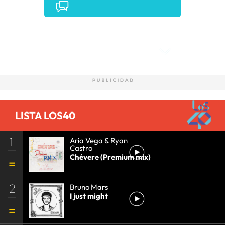
Comentarios
LISTA LOS40
1
Aria Vega & Ryan
Castro
Chévere (Premium mix)
2
Bruno Mars
I just might