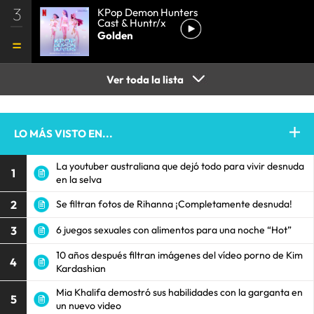
3
KPop Demon Hunters
Cast & Huntr/x
Golden
Ver toda la lista
LO MÁS VISTO EN...
La youtuber australiana que dejó todo para vivir desnuda
1
en la selva
2
Se filtran fotos de Rihanna ¡Completamente desnuda!
3
6 juegos sexuales con alimentos para una noche “Hot”
10 años después filtran imágenes del vídeo porno de Kim
4
Kardashian
Mia Khalifa demostró sus habilidades con la garganta en
5
un nuevo video