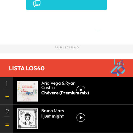
Comentarios
LISTA LOS40
1
Aria Vega & Ryan
Castro
Chévere (Premium mix)
2
Bruno Mars
I just might