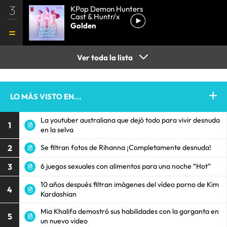
3
KPop Demon Hunters
Cast & Huntr/x
Golden
Ver toda la lista
LO MÁS VISTO EN...
La youtuber australiana que dejó todo para vivir desnuda
1
en la selva
2
Se filtran fotos de Rihanna ¡Completamente desnuda!
3
6 juegos sexuales con alimentos para una noche “Hot”
10 años después filtran imágenes del vídeo porno de Kim
4
Kardashian
Mia Khalifa demostró sus habilidades con la garganta en
5
un nuevo video