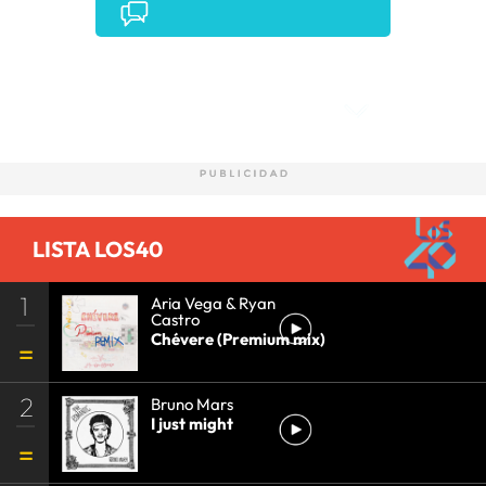
Comentarios
LISTA LOS40
1
Aria Vega & Ryan
Castro
Chévere (Premium mix)
2
Bruno Mars
I just might