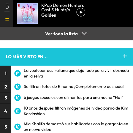
3
KPop Demon Hunters
Cast & Huntr/x
Golden
Ver toda la lista
LO MÁS VISTO EN...
La youtuber australiana que dejó todo para vivir desnuda
1
en la selva
2
Se filtran fotos de Rihanna ¡Completamente desnuda!
3
6 juegos sexuales con alimentos para una noche “Hot”
10 años después filtran imágenes del vídeo porno de Kim
4
Kardashian
Mia Khalifa demostró sus habilidades con la garganta en
5
un nuevo video