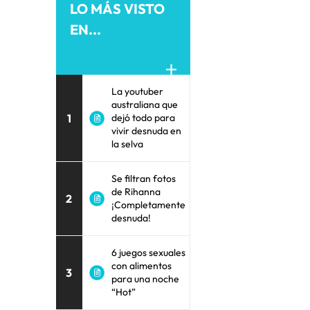
LO MÁS VISTO
EN...
La youtuber
australiana que
1
dejó todo para
vivir desnuda en
la selva
Se filtran fotos
de Rihanna
2
¡Completamente
desnuda!
6 juegos sexuales
con alimentos
3
para una noche
“Hot”