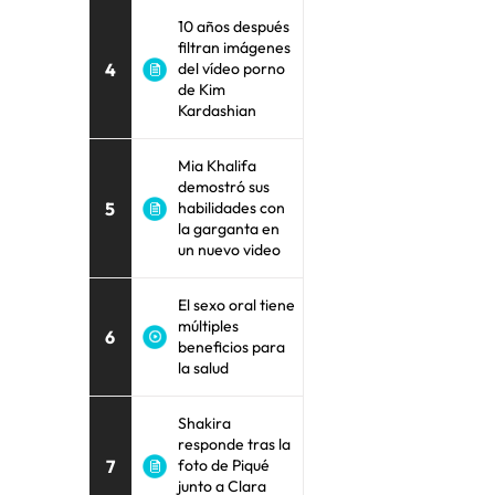
10 años después
filtran imágenes
4
del vídeo porno
de Kim
Kardashian
Mia Khalifa
demostró sus
5
habilidades con
la garganta en
un nuevo video
El sexo oral tiene
múltiples
6
beneficios para
la salud
Shakira
responde tras la
7
foto de Piqué
junto a Clara