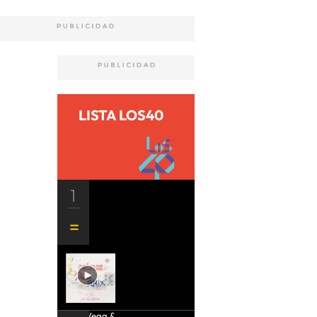
LISTA LOS40
1
Aria Vega &