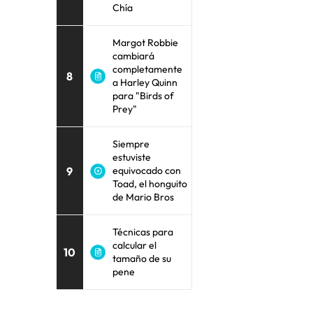
Chía
Margot Robbie
cambiará
completamente
8
a Harley Quinn
para "Birds of
Prey"
Siempre
estuviste
9
equivocado con
Toad, el honguito
de Mario Bros
Técnicas para
calcular el
10
tamaño de su
pene