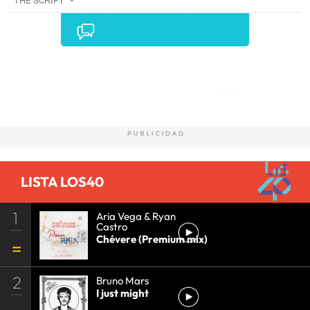
THE SCRIPT
Comentarios
LISTA LOS40
1
Aria Vega & Ryan
Castro
Chévere (Premium mix)
2
Bruno Mars
I just might