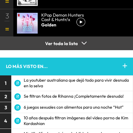
3
KPop Demon Hunters
Cast & Huntr/x
Golden
Ver toda la lista
LO MÁS VISTO EN...
La youtuber australiana que dejó todo para vivir desnuda
1
en la selva
2
Se filtran fotos de Rihanna ¡Completamente desnuda!
3
6 juegos sexuales con alimentos para una noche “Hot”
10 años después filtran imágenes del vídeo porno de Kim
4
Kardashian