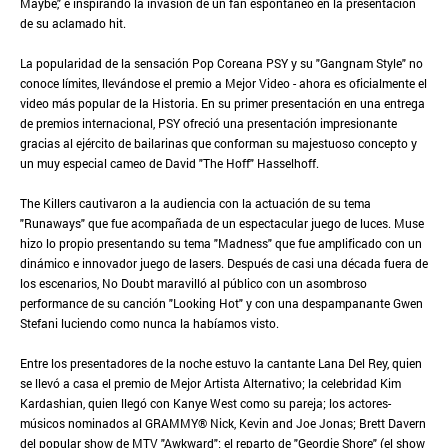
Maybe," e inspirando la invasión de un fan espontáneo en la presentación
de su aclamado hit.
La popularidad de la sensación Pop Coreana PSY y su "Gangnam Style" no
conoce límites, llevándose el premio a Mejor Video - ahora es oficialmente el
video más popular de la Historia. En su primer presentación en una entrega
de premios internacional, PSY ofreció una presentación impresionante
gracias al ejército de bailarinas que conforman su majestuoso concepto y
un muy especial cameo de David "The Hoff" Hasselhoff.
The Killers cautivaron a la audiencia con la actuación de su tema
"Runaways" que fue acompañada de un espectacular juego de luces. Muse
hizo lo propio presentando su tema "Madness" que fue amplificado con un
dinámico e innovador juego de lasers. Después de casi una década fuera de
los escenarios, No Doubt maravilló al público con un asombroso
performance de su canción "Looking Hot" y con una despampanante Gwen
Stefani luciendo como nunca la habíamos visto.
Entre los presentadores de la noche estuvo la cantante Lana Del Rey, quien
se llevó a casa el premio de Mejor Artista Alternativo; la celebridad Kim
Kardashian, quien llegó con Kanye West como su pareja; los actores-
músicos nominados al GRAMMY® Nick, Kevin and Joe Jonas; Brett Davern
del popular show de MTV "Awkward"; el reparto de "Geordie Shore" (el show