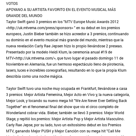
VOTOS
APOYANO A SU ARTISTA FAVORITO EN EL EVENTO MUSICAL MÁS
GRANDE DEL MUNDO
Taylor Swift ganó 3 premios en los "MTV Europe Music Awards 2012
<http://uk.mtvema.com/press/sponsors> " en su debut en los premios
europeos, Justin Bieber también se hizo acreedor a 3 premios, continuando
su dominio en el evento musical más grande del mundo, mientras que la
nueva revelación Carly Rae Jepsen hizo lo propio llevándose 2 preseas.
Presentado por la modelo Heidi Klum, la ceremonia anual #19 de
MTV<http://uk.mtvema.com/>, que tuvo lugar el pasado domingo 11 de
Noviembre en Alemania, fue un hermoso espectáculo lleno de pirotecnia,
lasers, luces e increíbles coreografías, resultando en lo que la propia Klum
describía como una noche mágica.
Taylor Swift tuvo una noche muy ocupada en Frankfurt, llevándose a casa
3 premios: Mejor Artista Femenina, Mejor Acto en Vivo y, la nueva categoría,
Mejor Look, y tocando su nuevo mega hit "We Are Never Ever Getting Back
Together" en el fenomenal final del show que vio el circo completo de
Wonderland cobrar vida. Bieber, también se llevó 3 premios: Mejor World
Stage, y repitió los premios: Mejor Artista Pop y Mejor Artista Masculino.
Carly Rae Jepse, por su lado, tuvo un exitosísimo debut en los Premios
MTV, ganando Mejor PUSH y Mejor Canción con su mega hit "Call Me