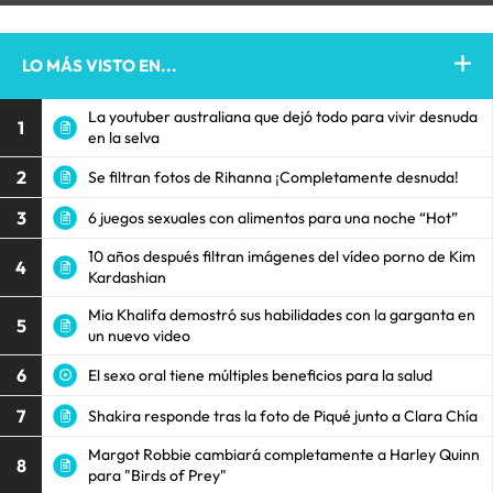
LO MÁS VISTO EN...
La youtuber australiana que dejó todo para vivir desnuda
1
en la selva
2
Se filtran fotos de Rihanna ¡Completamente desnuda!
3
6 juegos sexuales con alimentos para una noche “Hot”
10 años después filtran imágenes del vídeo porno de Kim
4
Kardashian
Mia Khalifa demostró sus habilidades con la garganta en
5
un nuevo video
6
El sexo oral tiene múltiples beneficios para la salud
7
Shakira responde tras la foto de Piqué junto a Clara Chía
Margot Robbie cambiará completamente a Harley Quinn
8
para "Birds of Prey"