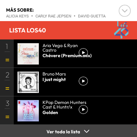
MÁS SOBRE:
ALICIA KEYS
•
CARLY RAE JEPSEN
•
DAVID GUETTA
•
GWEN STEFANI
•
JOE JONAS
•
JUSTIN BIEBER
•
LISTA LOS40
KANYE WEST
•
LANA DEL REY
•
LINKIN PARK
•
MUSE
•
NICKI MINAJ
•
NO DOUBT
•
ONE
1
DIRECTION
•
PITBULL
Aria Vega & Ryan
•
PSY
•
RITA ORA
•
SIA
•
Castro
TAYLOR SWIFT
•
THE KILLERS
•
WHITNEY
Chévere (Premium mix)
HOUSTON
•
BOY BAND
•
GRUPOS MÚSICA
•
MÚSICA
•
2
Bruno Mars
I just might
3
KPop Demon Hunters
Cast & Huntr/x
Golden
Ver toda la lista