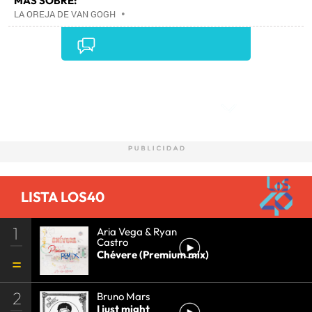
MÁS SOBRE:
LA OREJA DE VAN GOGH
•
Comentarios
LISTA LOS40
1
Aria Vega & Ryan
Castro
Chévere (Premium mix)
2
Bruno Mars
I just might