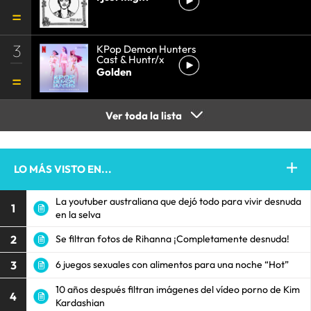
3
KPop Demon Hunters
Cast & Huntr/x
Golden
Ver toda la lista
LO MÁS VISTO EN...
La youtuber australiana que dejó todo para vivir desnuda
1
en la selva
2
Se filtran fotos de Rihanna ¡Completamente desnuda!
3
6 juegos sexuales con alimentos para una noche “Hot”
10 años después filtran imágenes del vídeo porno de Kim
4
Kardashian