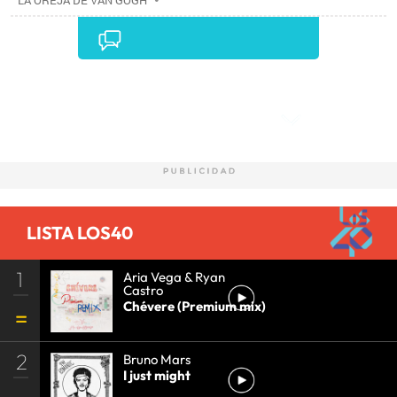
LA OREJA DE VAN GOGH
Comentarios
LISTA LOS40
1
Aria Vega & Ryan
Castro
Chévere (Premium mix)
2
Bruno Mars
I just might