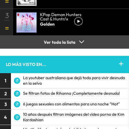
3
KPop Demon Hunters
Cast & Huntr/x
Golden
Ver toda la lista
LO MÁS VISTO EN...
La youtuber australiana que dejó todo para vivir desnuda
1
en la selva
2
Se filtran fotos de Rihanna ¡Completamente desnuda!
3
6 juegos sexuales con alimentos para una noche “Hot”
10 años después filtran imágenes del vídeo porno de Kim
4
Kardashian