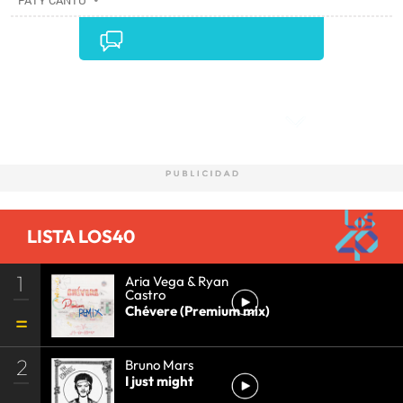
PATY CANTÚ
Comentarios
LISTA LOS40
1
Aria Vega & Ryan
Castro
Chévere (Premium mix)
2
Bruno Mars
I just might