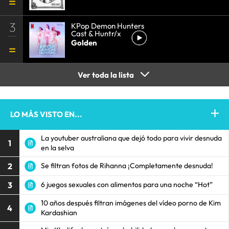
3
KPop Demon Hunters
Cast & Huntr/x
Golden
Ver toda la lista
LO MÁS VISTO EN...
La youtuber australiana que dejó todo para vivir desnuda
1
en la selva
2
Se filtran fotos de Rihanna ¡Completamente desnuda!
3
6 juegos sexuales con alimentos para una noche “Hot”
10 años después filtran imágenes del vídeo porno de Kim
4
Kardashian