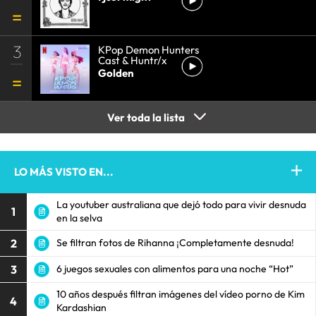
3
KPop Demon Hunters
Cast & Huntr/x
Golden
Ver toda la lista
LO MÁS VISTO EN...
La youtuber australiana que dejó todo para vivir desnuda
1
en la selva
2
Se filtran fotos de Rihanna ¡Completamente desnuda!
3
6 juegos sexuales con alimentos para una noche “Hot”
10 años después filtran imágenes del vídeo porno de Kim
4
Kardashian