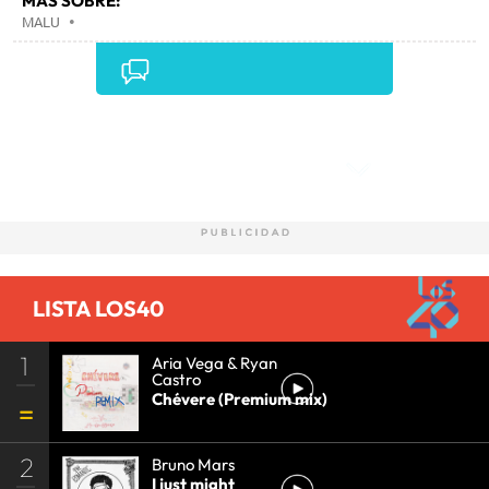
MÁS SOBRE:
MALU
•
Comentarios
LISTA LOS40
1
Aria Vega & Ryan
Castro
Chévere (Premium mix)
2
Bruno Mars
I just might